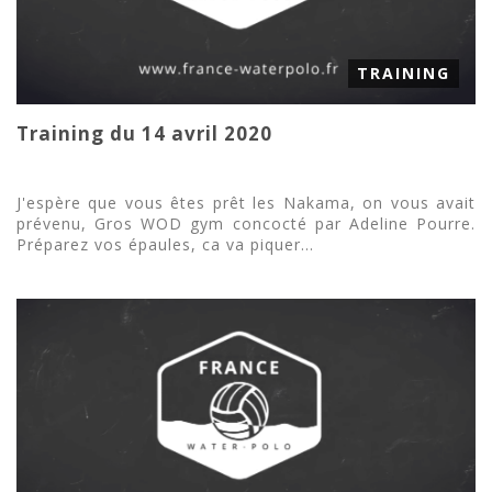
TRAINING
Training du 14 avril 2020
J'espère que vous êtes prêt les Nakama, on vous avait
prévenu, Gros WOD gym concocté par Adeline Pourre.
Préparez vos épaules, ca va piquer...