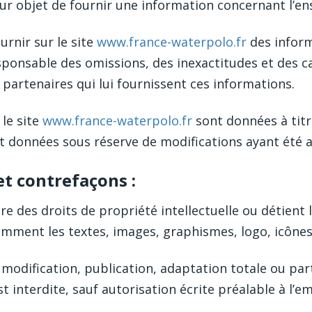
r objet de fournir une information concernant l’ens
urnir sur le site
www.france-waterpolo.fr
des inform
sponsable des omissions, des inexactitudes et des ca
s partenaires qui lui fournissent ces informations.
le site
www.france-waterpolo.fr
sont données à titre
nt données sous réserve de modifications ayant été 
 et contrefaçons :
re des droits de propriété intellectuelle ou détient 
amment les textes, images, graphismes, logo, icônes,
modification, publication, adaptation totale ou part
t interdite, sauf autorisation écrite préalable à l’em