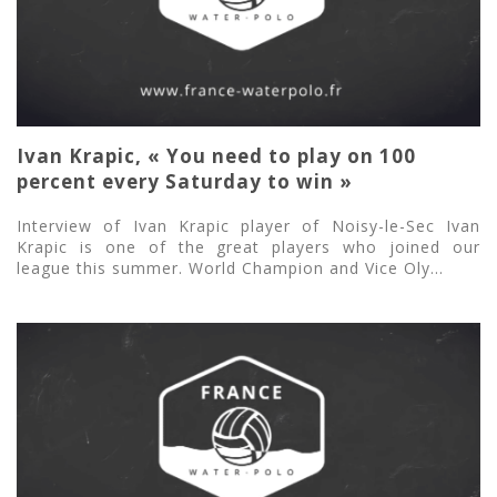
Ivan Krapic, « You need to play on 100
percent every Saturday to win »
Interview of Ivan Krapic player of Noisy-le-Sec Ivan
Krapic is one of the great players who joined our
league this summer. World Champion and Vice Oly...