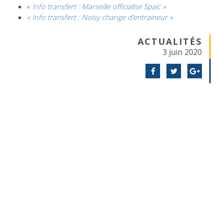
«
Info transfert : Marseille officialise Spaic »
« Info transfert : Noisy change d’entraineur »
ACTUALITÉS
3 juin 2020