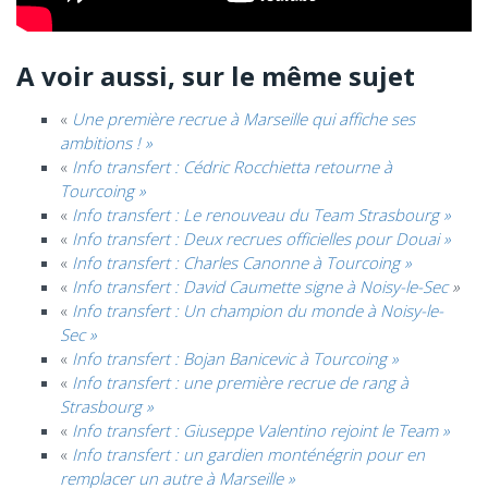
A voir aussi, sur le même sujet
«
Une première recrue à Marseille qui affiche ses
ambitions ! »
«
Info transfert : Cédric Rocchietta retourne à
Tourcoing »
«
Info transfert : Le renouveau du Team Strasbourg »
«
Info transfert : Deux recrues officielles pour Douai »
«
Info transfert : Charles Canonne à Tourcoing »
«
Info transfert : David Caumette signe à Noisy-le-Sec
»
«
Info transfert : Un champion du monde à Noisy-le-
Sec »
«
Info transfert : Bojan Banicevic à Tourcoing »
«
Info transfert : une première recrue de rang à
Strasbourg »
«
Info transfert : Giuseppe Valentino rejoint le Team »
«
Info transfert : un gardien monténégrin pour en
remplacer un autre à Marseille »