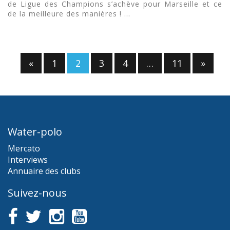
de Ligue des Champions s’achève pour Marseille et ce
de la meilleure des manières ! ...
«
1
2
3
4
…
11
»
Water-polo
Mercato
Interviews
Annuaire des clubs
Suivez-nous