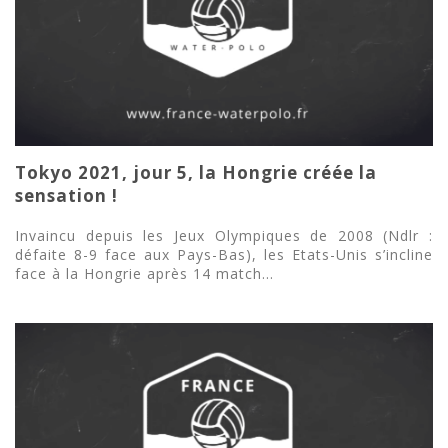
Tokyo 2021, jour 5, la Hongrie créée la
sensation !
Invaincu depuis les Jeux Olympiques de 2008 (Ndlr :
défaite 8-9 face aux Pays-Bas), les Etats-Unis s’incline
face à la Hongrie après 14 match...