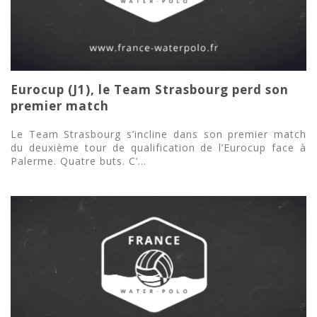
Eurocup (J1), le Team Strasbourg perd son
premier match
Le Team Strasbourg s’incline dans son premier match
du deuxième tour de qualification de l’Eurocup face à
Palerme. Quatre buts. C’...