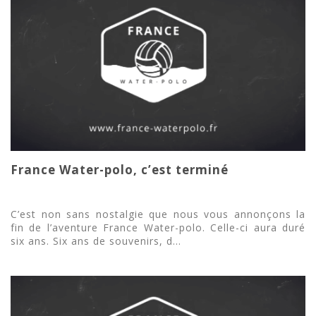
France Water-polo, c’est terminé
C’est non sans nostalgie que nous vous annonçons la
fin de l’aventure France Water-polo. Celle-ci aura duré
six ans. Six ans de souvenirs, d...