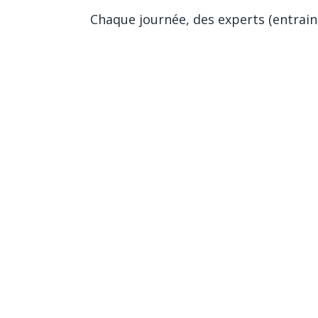
Chaque journée, des experts (entrain
proposeront une analyse d’avant-matc
rencontres pour vous aider dans vos
plus lors de ces Championnats d’Eur