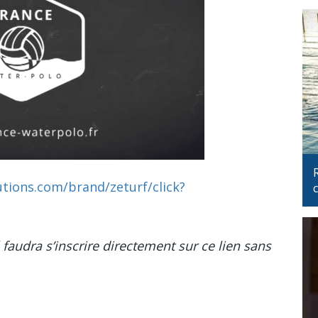
utions.com/brand/zeturf/click?
il faudra s’inscrire directement sur ce lien sans