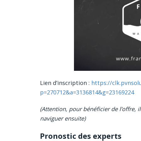
Lien d’inscription :
https://clk.pvnsol
p=270712&a=3136814&g=23169224
(Attention, pour bénéficier de l’offre, 
naviguer ensuite)
Pronostic des experts