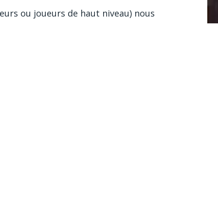
eurs ou joueurs de haut niveau) nous
h ainsi que leurs pronostics sur les
 choix. Une bonne manière de vibrer encore
Q
ope.
ACTUALITÉS
11 janvier 2020
P