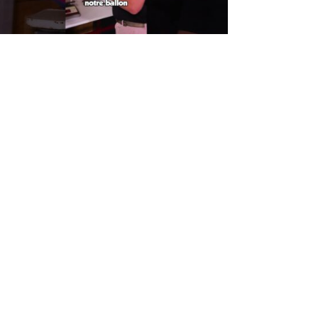
uel est le poids d’un ballon de water-
polo ?
Comment trouver les meilleurs
bookmakers pour parier sur le Water-
olo ?