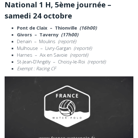
National 1 H, 5ème journée
–
samedi 24 octobre
Pont de Claix – Thionville
(16h00)
Givors – Taverny
(17h00)
Denain – Moulins
(reporté)
Mulhouse – Livry-Gargan
(reporté)
Harnes – Aix en Savoie
(reporté)
St-Jean-D’Angély – Choisy-le-Roi
(reporté)
Exempt : Racing CF