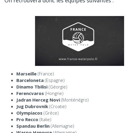
On retrouvera donc les équipes suivantes :
Marseille
(France)
Barceloneta
(Espagne)
Dinamo Tbilisi
(Géorgie)
Ferencvaros
(Hongrie)
Jadran Herceg Novi
(Monténégro)
Jug Dubrovnik
(Croatie)
Olympiacos
(Grèce)
Pro Recco
(Italie)
Spandau Berlin
(Allemagne)
Waspo Hanovre
(Allemagne)