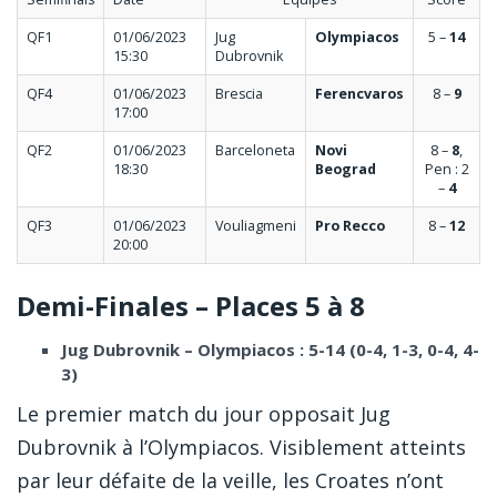
QF1
01/06/2023
Jug
Olympiacos
5 –
14
15:30
Dubrovnik
QF4
01/06/2023
Brescia
Ferencvaros
8 –
9
17:00
QF2
01/06/2023
Barceloneta
Novi
8 –
8
,
18:30
Beograd
Pen : 2
–
4
QF3
01/06/2023
Vouliagmeni
Pro Recco
8 –
12
20:00
Demi-Finales – Places 5 à 8
Jug Dubrovnik – Olympiacos : 5-14 (0-4, 1-3, 0-4, 4-
3)
Le premier match du jour opposait Jug
Dubrovnik à l’Olympiacos. Visiblement atteints
par leur défaite de la veille, les Croates n’ont